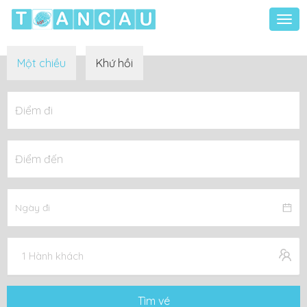
Togg
navi
Một chiều
Khứ hồi
1 Hành khách
Tìm vé