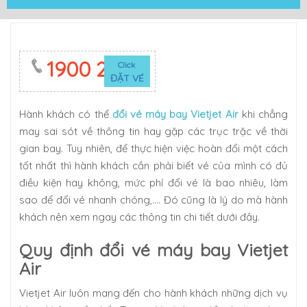
1900 2623
Click
ĐẶT VÉ
Hành khách có thể
đổi vé máy bay Vietjet Air
khi chẳng
may sai sót về thông tin hay gặp các trục trặc về thời
gian bay. Tuy nhiên, để thực hiện việc hoàn đổi một cách
tốt nhất thì hành khách cần phải biết vé của mình có đủ
điều kiện hay không, mức phí đổi vé là bao nhiêu, làm
sao để đổi vé nhanh chóng,…. Đó cũng là lý do mà hành
khách nên xem ngay các thông tin chi tiết dưới đây.
Quy định đổi vé máy bay Vietjet
Air
Vietjet Air luôn mang đến cho hành khách những dịch vụ