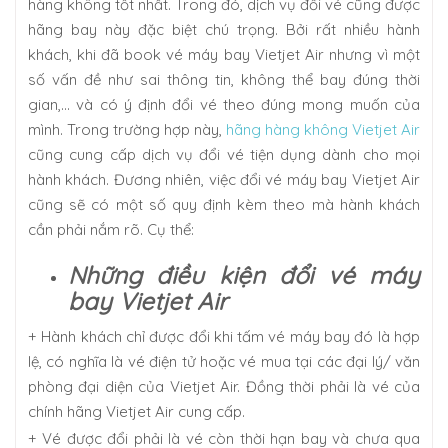
hàng không tốt nhất. Trong đó, dịch vụ đổi vé cũng được
hãng bay này đặc biệt chú trọng. Bởi rất nhiều hành
khách, khi đã book vé máy bay Vietjet Air nhưng vì một
số vấn đề như sai thông tin, không thể bay đúng thời
gian,… và có ý định đổi vé theo đúng mong muốn của
mình. Trong trường hợp này,
hãng hàng không Vietjet Air
cũng cung cấp dịch vụ đổi vé tiện dụng dành cho mọi
hành khách. Đương nhiên, việc đổi vé máy bay Vietjet Air
cũng sẽ có một số quy định kèm theo mà hành khách
cần phải nắm rõ. Cụ thể:
Những điều kiện đổi vé máy
bay Vietjet Air
+ Hành khách chỉ được đổi khi tấm vé máy bay đó là hợp
lệ, có nghĩa là vé điện tử hoặc vé mua tại các đại lý/ văn
phòng đại diện của Vietjet Air. Đồng thời phải là vé của
chính hãng Vietjet Air cung cấp.
+ Vé được đổi phải là vé còn thời hạn bay và chưa qua