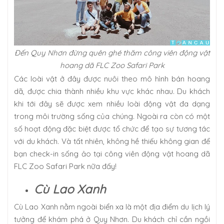
Đến Quy Nhơn đừng quên ghé thăm công viên động vật
hoang dã FLC Zoo Safari Park
Các loài vật ở đây được nuôi theo mô hình bán hoang
dã, được chia thành nhiều khu vực khác nhau. Du khách
khi tới đây sẽ được xem nhiều loài động vật đa dạng
trong môi trường sống của chúng. Ngoài ra còn có một
số hoạt động đặc biệt được tổ chức để tạo sự tương tác
với du khách. Và tất nhiên, không hề thiếu không gian để
bạn check-in sống ảo tại công viên động vật hoang dã
FLC Zoo Safari Park nữa đấy!
Cù Lao Xanh
Cù Lao Xanh nằm ngoài biển xa là một địa điểm du lịch lý
tưởng để khám phá ở Quy Nhơn. Du khách chỉ cần ngồi