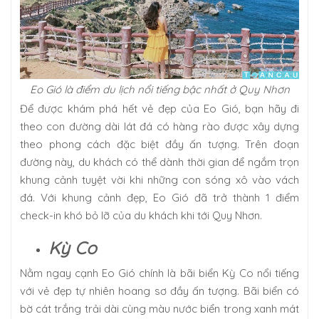
Eo Gió là điểm du lịch nổi tiếng bậc nhất ở Quy Nhơn
Để được khám phá hết vẻ đẹp của Eo Gió, bạn hãy đi
theo con đường dài lát đá có hàng rào được xây dựng
theo phong cách đặc biệt đầy ấn tượng. Trên đoạn
đường này, du khách có thể dành thời gian để ngắm trọn
khung cảnh tuyệt vời khi những con sóng xô vào vách
đá. Với khung cảnh đẹp, Eo Gió đã trở thành 1 điểm
check-in khó bỏ lỡ của du khách khi tới Quy Nhơn.
Kỳ Co
Nằm ngay cạnh Eo Gió chính là bãi biển Kỳ Co nổi tiếng
với vẻ đẹp tự nhiên hoang sơ đầy ấn tượng. Bãi biển có
bờ cát trắng trải dài cùng màu nước biển trong xanh mát