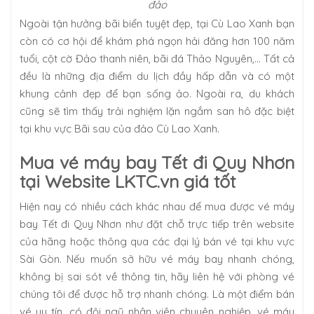
đảo
Ngoài tận hưởng bãi biển tuyệt đẹp, tại Cù Lao Xanh bạn
còn có cơ hội để khám phá ngọn hải đăng hơn 100 năm
tuổi, cột cờ Đảo thanh niên, bãi đá Thảo Nguyên,... Tất cả
đều là những địa điểm du lịch đầy hấp dẫn và có một
khung cảnh đẹp để bạn sống ảo. Ngoài ra, du khách
cũng sẽ tìm thấy trải nghiệm lặn ngắm san hô đặc biệt
tại khu vực Bãi sau của đảo Cù Lao Xanh.
Mua vé máy bay Tết đi Quy Nhơn
tại Website LKTC.vn giá tốt
Hiện nay có nhiều cách khác nhau để mua được vé máy
bay Tết đi Quy Nhơn như đặt chỗ trực tiếp trên website
của hãng hoặc thông qua các đại lý bán vé tại khu vực
Sài Gòn. Nếu muốn sở hữu vé máy bay nhanh chóng,
không bị sai sót về thông tin, hãy liên hệ với phòng vé
chúng tôi để được hỗ trợ nhanh chóng. Là một điểm bán
vé uy tín, có đội ngũ nhân viên chuyên nghiệp, vé máy