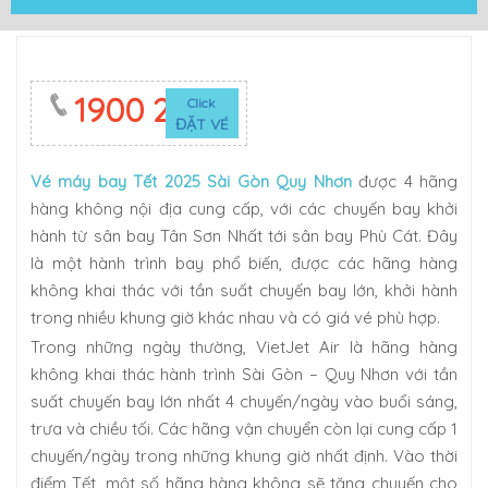
1900 2623
Click
ĐẶT VÉ
Vé máy bay Tết 2025 Sài Gòn Quy Nhơn
được 4 hãng
hàng không nội địa cung cấp, với các chuyến bay khởi
hành từ sân bay Tân Sơn Nhất tới sân bay Phù Cát. Đây
là một hành trình bay phổ biến, được các hãng hàng
không khai thác với tần suất chuyến bay lớn, khởi hành
trong nhiều khung giờ khác nhau và có giá vé phù hợp.
Trong những ngày thường, VietJet Air là hãng hàng
không khai thác hành trình Sài Gòn – Quy Nhơn với tần
suất chuyến bay lớn nhất 4 chuyến/ngày vào buổi sáng,
trưa và chiều tối. Các hãng vận chuyển còn lại cung cấp 1
chuyến/ngày trong những khung giờ nhất định. Vào thời
điểm Tết, một số hãng hàng không sẽ tăng chuyến cho