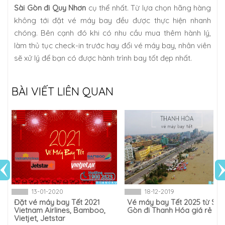
Sài Gòn đi Quy Nhơn
cụ thể nhất. Từ lựa chọn hãng hàng
không tới đặt vé máy bay đều được thực hiện nhanh
chóng. Bên cạnh đó khi có nhu cầu mua thêm hành lý,
làm thủ tục check-in trước hay đổi vé máy bay, nhân viên
sẽ xử lý để bạn có được hành trình bay tốt đẹp nhất.
BÀI VIẾT LIÊN QUAN
13-01-2020
18-12-2019
Đặt vé máy bay Tết 2021
Vé máy bay Tết 2025 từ Sài
Vietnam Airlines, Bamboo,
Gòn đi Thanh Hóa giá rẻ
Vietjet, Jetstar