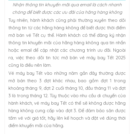
Nhận thông tin khuyến mãi qua email là cách nhanh
chóng để biết được các ưu đãi của hãng hàng không
Tuy nhiên, hành khách cũng phải thường xuyên theo dõi
thông tin từ các hãng hàng không để biết được thời điểm
mở bán vé Tết cụ thể. Hành khách có thể đăng ký nhận
thông tin khuyến mãi của hãng hàng không qua tin nhắn
hoặc email để cập nhật các chương trình ưu đãi. Ngoài
ra, việc theo dõi tin tức mở bán vé máy bay Tết 2025
cũng là điều nên làm.
Vé máy bay Tết vào những năm gần đây thường được
mở bán theo 3 đợt khác nhau, bao gồm đợt 1 trong
khoảng tháng 9, đợt 2 cuối tháng 10, đầu tháng 11 và đợt
3 là trong tháng 12. Tùy thuộc vào nhu cầu di chuyển của
hành khách, vé máy bay Tết có thể sẽ không được hãng
hàng không cung cấp vào đợt 3. Để đảm bảo săn được
tấm vé với giá tốt, hãy lên kế hoạch và đặt vé đúng thời
điểm khuyến mãi của hãng.