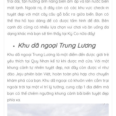
trải dài, tận hưởng ánh nắng biển ấm áp và làn nước biển
mát lạnh. Ngoài ra, ở đây còn có các khu vực check-in
tuyệt đẹp với một cây cầu gỗ bắc ra giữa biển. Bạn có
thể tha hồ tạo dáng để có được tấm hình để đời. Bên
cạnh đó cũng có nhiều lựa chọn vui chơi và ăn uống đa
dạng khác mà bạn sẽ tìm thấy tại Kỳ Co nữa đấy!
Khu dã ngoại Trung Lương
Khu dã ngoại Trung Lương là một điểm đến được giới trẻ
yêu thích tại Quy Nhơn kể từ khi được mở cửa. Với một
khung cảnh tự nhiên tuyệt đẹp, nơi đây còn được ví như
đảo Jeju phiên bản Việt, hoàn toàn phù hợp cho chuyến
khám phá của bạn. Khu dã ngoại có khuôn viên cắm trại
ngoài trời tại một ví trí lý tưởng, cung cấp 1 địa điểm mà
bạn có thể chiêm ngưỡng khung cảnh bãi biển tuyệt đẹp
phía xa.