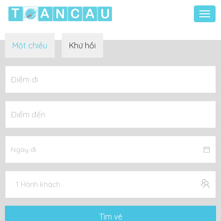
Togg
navi
Một chiều
Khứ hồi
1 Hành khách
Tìm vé