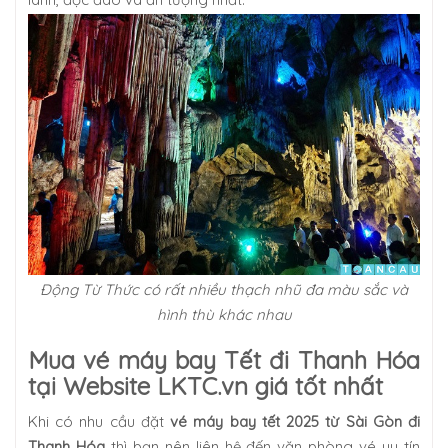
Động Từ Thức có rất nhiều thạch nhũ đa màu sắc và
hình thù khác nhau
Mua vé máy bay Tết đi Thanh Hóa
tại Website LKTC.vn giá tốt nhất
Khi có nhu cầu đặt
vé máy bay tết 2025 từ Sài Gòn đi
Thanh Hóa
thì bạn nên liên hệ đến văn phòng vé uy tín