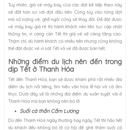
Tuy nhiên, giá vé máy bay của các đợt kế tiếp theo này
sẽ đắt hơn so với đợt đầu tiên. Cũng tùy vào từng đợt
mà số lượng vé, ghế ngồi cũng sẽ thay đổi. Để đặt được
vé máy bay giá rẻ thì hành khách nên liên tục cập nhật
thông tin, vì càng cận Tết thì giá vé sẽ càng tăng cao.
Thậm chí, dù hành khách có nhiều tiền nhưng cũng không
thể đặt được vé vì sát Tết và vé đã được bán hết.
Những điểm du lịch nên đến trong
dịp Tết ở Thanh Hóa
Tết đến Thanh Hóa, bạn sẽ được khám phá rất nhiều địa
điểm du lịch nổi tiếng, tìm hiểu văn hóa lễ hội và cả ẩm
thực. Dưới đây sẽ là những địa điểm du xuân tuyệt vời ở
Thanh Hóa mà bạn không nên bỏ lỡ.
Suối cá thần Cẩm Lương
Dù đến Thanh Hóa ngày thường hay ngày Tết thì hầu hết
du khách đều không bỏ lỡ cơ hội để ghé thăm suối cá