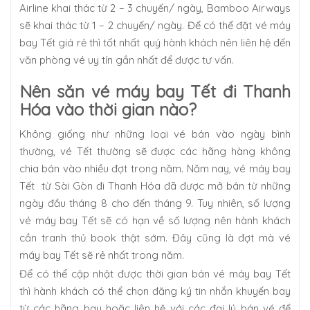
Airline khai thác từ 2 – 3 chuyến/ ngày, Bamboo Airways
sẽ khai thác từ 1 – 2 chuyến/ ngày. Để có thể đặt vé máy
bay Tết giá rẻ thì tốt nhất quý hành khách nên liên hệ đến
văn phòng vé uy tín gần nhất để được tư vấn.
Nên săn vé máy bay Tết đi Thanh
Hóa vào thời gian nào?
Không giống như những loại vé bán vào ngày bình
thường, vé Tết thường sẽ được các hãng hàng không
chia bán vào nhiều đợt trong năm. Năm nay, vé máy bay
Tết từ Sài Gòn đi Thanh Hóa đã được mở bán từ những
ngày đầu tháng 8 cho đến tháng 9. Tuy nhiên, số lượng
vé máy bay Tết sẽ có hạn về số lượng nên hành khách
cần tranh thủ book thật sớm. Đây cũng là đợt mà vé
máy bay Tết sẽ rẻ nhất trong năm.
Để có thể cập nhật được thời gian bán vé máy bay Tết
thì hành khách có thể chọn đăng ký tin nhắn khuyến bay
từ các hãng bay hoặc liên hệ với các đại lý bán vé để