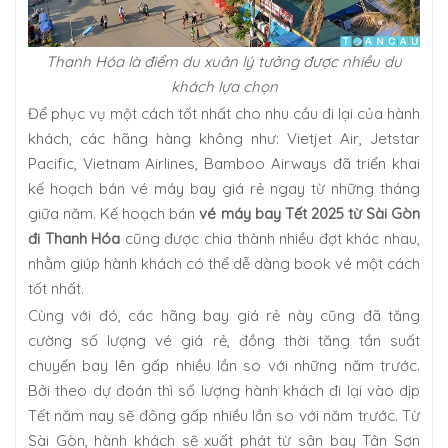
Thanh Hóa là điểm du xuân lý tưởng được nhiều du
khách lựa chọn
Để phục vụ một cách tốt nhất cho nhu cầu đi lại của hành
khách, các hãng hàng không như: Vietjet Air, Jetstar
Pacific, Vietnam Airlines, Bamboo Airways đã triển khai
kế hoạch bán vé máy bay giá rẻ ngay từ những tháng
giữa năm. Kế hoạch bán
vé máy bay Tết 2025 từ Sài Gòn
đi Thanh Hóa
cũng được chia thành nhiều đợt khác nhau,
nhằm giúp hành khách có thể dễ dàng book vé một cách
tốt nhất.
Cùng với đó, các hãng bay giá rẻ này cũng đã tăng
cường số lượng vé giá rẻ, đồng thời tăng tần suất
chuyến bay lên gấp nhiều lần so với những năm trước.
Bởi theo dự đoán thì số lượng hành khách đi lại vào dịp
Tết năm nay sẽ đông gấp nhiều lần so với năm trước. Từ
Sài Gòn, hành khách sẽ xuất phát từ sân bay Tân Sơn