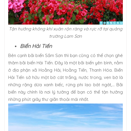
Tận hưởng không khí xuân rộn ràng và rực rỡ tại quảng
trường Lam Sơn
Biển Hải Tiến
Bên cạnh bãi biển Sầm Sơn thì bạn cũng có thể chọn ghé
thăm bãi biển Hải Tiến. Đây là một bãi biển yên bình, nằm
ở địa phận xã Hoằng Hải, Hoằng Tiến, Thanh Hóa. Biển
Hải Tiến sở hữu một bờ cát trắng, nước trong, ven bờ là
những rặng dừa xanh biếc, rừng phi lao bát ngát,… Bãi
biển này chính là nơi lý tưởng để bạn có thể tận hưởng
những phút giây thư giãn thoải mái nhất.