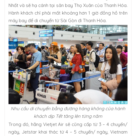
Nhất và sẽ hạ cánh tại sân bay Thọ Xuân của Thanh Hóa.
Hành khách chỉ phải mất khoảng hơn 1 giờ đồng hồ trên
máy bay để di chuyển từ Sài Gòn đi Thanh Hóa.
Nhu cầu di chuyển bằng đường hàng không của hành
khách dịp Tết tăng lên từng năm
Trong đó, hãng Vietjet Air sẽ cũng cấp từ 3 – 4 chuyến/
ngày, Jetstar khai thác từ 4 – 5 chuyến/ ngày, Vietnam