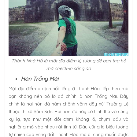
Thành Nhà Hồ là một địa điểm lý tưởng để bạn tha hồ
mà check-in sống ảo
Hòn Trống Mái
Một địa điểm du lịch nổi tiếng ở Thanh Hóa tiếp theo mà
bạn không nên bỏ lỡ đó chính là hòn Trống Mái. Đây
chính là hai hòn đá nằm chênh vênh dãy núi Trường Lệ
thuộc thị xã Sầm Sơn. Hai hòn đá này có hình thù vô cùng
kỳ lạ, tựa như một đôi chim khổng lồ, chụm đầu và
nghiêng mỏ vào nhau rất tình tứ. Đây cũng là biểu tượng
tự nhiên của vùng đất Thanh Hóa mà ai cũng muốn được