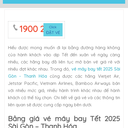
1900 2623
Click
ĐẶT VÉ
Hiểu được mong muốn đi lại bằng đường hàng không
của hành khách vào dịp Tết đến xuân về ngày càng
nhiều, các hãng bay đã liên tục mở bán vé giá rẻ với
nhiều đợt khác nhau. Trong đó,
vé máy bay tết 2025 Sài
Gòn - Thanh Hóa
cũng được các hãng Vietjet Air,
Jetstar Pacific, Vietnam Airlines, Bamboo Airways bán
với nhiều mức giá, nhiều hành trình khác nhau để hành
khách có thể tùy chọn. Chi tiết về giá vé và các thông tin
liên quan sẽ được cung cấp ngay bên dưới.
Bảng giá vé máy bay Tết 2025
Sài Gòn – Thanh Hóa