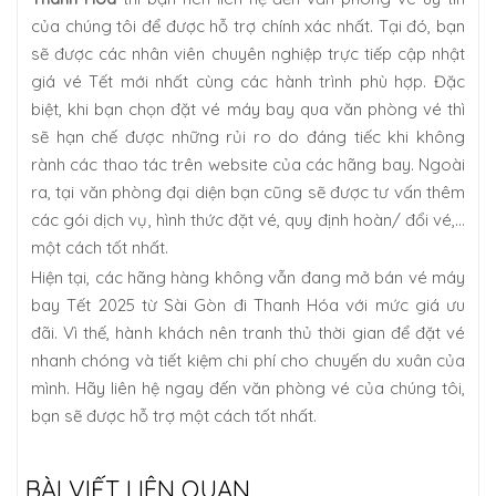
của chúng tôi để được hỗ trợ chính xác nhất. Tại đó, bạn
sẽ được các nhân viên chuyên nghiệp trực tiếp cập nhật
giá vé Tết mới nhất cùng các hành trình phù hợp. Đặc
biệt, khi bạn chọn đặt vé máy bay qua văn phòng vé thì
sẽ hạn chế được những rủi ro do đáng tiếc khi không
rành các thao tác trên website của các hãng bay. Ngoài
ra, tại văn phòng đại diện bạn cũng sẽ được tư vấn thêm
các gói dịch vụ, hình thức đặt vé, quy định hoàn/ đổi vé,...
một cách tốt nhất.
Hiện tại, các hãng hàng không vẫn đang mở bán vé máy
bay Tết 2025 từ Sài Gòn đi Thanh Hóa với mức giá ưu
đãi. Vì thế, hành khách nên tranh thủ thời gian để đặt vé
nhanh chóng và tiết kiệm chi phí cho chuyến du xuân của
mình. Hãy liên hệ ngay đến văn phòng vé của chúng tôi,
bạn sẽ được hỗ trợ một cách tốt nhất.
BÀI VIẾT LIÊN QUAN