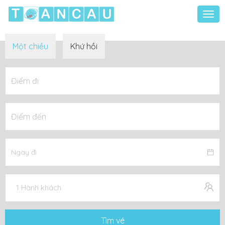
Togg
navi
Một chiều
Khứ hồi
1 Hành khách
Tìm vé