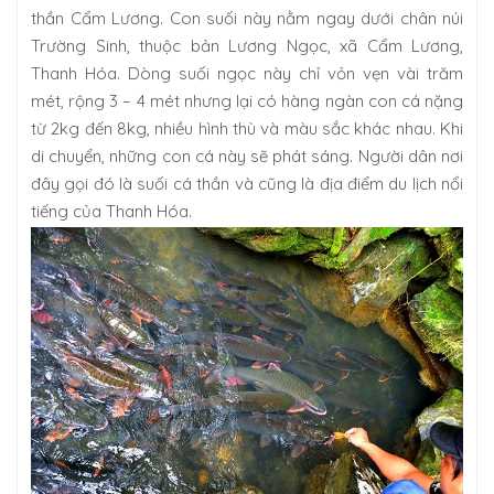
thần Cẩm Lương. Con suối này nằm ngay dưới chân núi
Trường Sinh, thuộc bản Lương Ngọc, xã Cẩm Lương,
Thanh Hóa. Dòng suối ngọc này chỉ vỏn vẹn vài trăm
mét, rộng 3 – 4 mét nhưng lại có hàng ngàn con cá nặng
từ 2kg đến 8kg, nhiều hình thù và màu sắc khác nhau. Khi
di chuyển, những con cá này sẽ phát sáng. Người dân nơi
đây gọi đó là suối cá thần và cũng là địa điểm du lịch nổi
tiếng của Thanh Hóa.