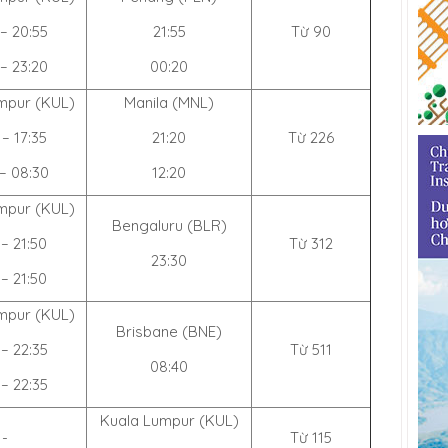
 – 20:55
21:55
Từ 90
 – 23:20
00:20
mpur (KUL)
Manila (MNL)
 – 17:35
21:20
Từ 226
 – 08:30
12:20
mpur (KUL)
Bengaluru (BLR)
 – 21:50
Từ 312
23:30
 – 21:50
mpur (KUL)
Brisbane (BNE)
 – 22:35
Từ 511
08:40
 – 22:35
Kuala Lumpur (KUL)
-
Từ 115