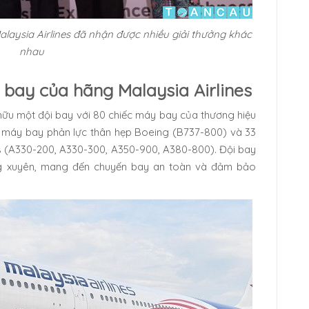
laysia Airlines đã nhận được nhiều giải thưởng khác
nhau
bay của hãng Malaysia Airlines
 hữu một đội bay với 80 chiếc máy bay của thương hiệu
c máy bay phản lực thân hẹp Boeing (B737-800) và 33
s (A330-200, A330-300, A350-900, A380-800). Đội bay
g xuyên, mang đến chuyến bay an toàn và đảm bảo