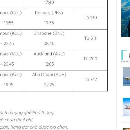
17:40
mpur (KUL)
Penang (PEN)
Từ 130
 – 18:55
19:55
mpur (KUL)
Brisbane (BNE)
Từ 511
 – 22:35
08:40
mpur (KUL)
Auckland (AKL)
Từ 700
 – 20:45
12:05
mpur (KUL)
Abu Dhabi (AUH)
Từ 742
 – 19:15
22:25
hách ở hạng ghế Phổ thông.
và chưa thuế phí.
 gian, hạng đặt chỗ được lựa chọn.