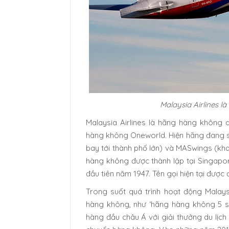
Malaysia Airlines l
Malaysia Airlines là hãng hàng không q
hàng không Oneworld. Hiện hãng đang sở
bay tới thành phố lớn) và MASwings (kh
hàng không được thành lập tại Singapo
đầu tiên năm 1947. Tên gọi hiện tại được
Trong suốt quá trình hoạt động Malays
hàng không, như ‘hãng hàng không 5 s
hàng đầu châu Á với giải thưởng du lịch 