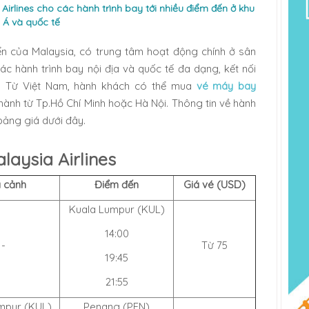
Airlines cho các hành trình bay tới nhiều điểm đến ở khu
 Á và quốc tế
ển của Malaysia, có trung tâm hoạt động chính ở sân
c hành trình bay nội địa và quốc tế đa dạng, kết nối
u. Từ Việt Nam, hành khách có thể mua
vé máy bay
 hành từ Tp.Hồ Chí Minh hoặc Hà Nội. Thông tin về hành
 bảng giá dưới đây.
aysia Airlines
 cảnh
Điểm đến
Giá vé (USD)
Kuala Lumpur (KUL)
14:00
-
Từ 75
19:45
21:55
mpur (KUL)
Penang (PEN)