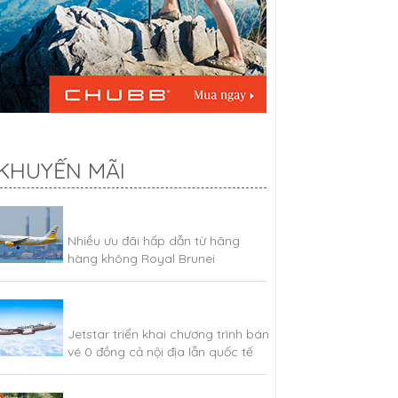
KHUYẾN MÃI
Nhiều ưu đãi hấp dẫn từ hãng
hàng không Royal Brunei
Jetstar triển khai chương trình bán
vé 0 đồng cả nội địa lẫn quốc tế