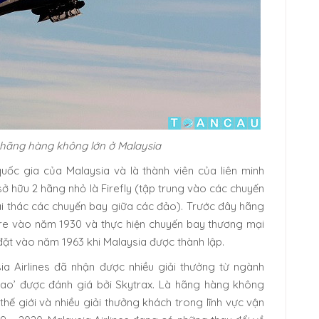
à hãng hàng không lớn ở Malaysia
uốc gia của Malaysia và là thành viên của liên minh
 hữu 2 hãng nhỏ là Firefly (tập trung vào các chuyến
ai thác các chuyến bay giữa các đảo). Trước đây hãng
re vào năm 1930 và thực hiện chuyến bay thương mại
 đặt vào năm 1963 khi Malaysia được thành lập.
ia Airlines đã nhận được nhiều giải thưởng từ ngành
ao’ được đánh giá bởi Skytrax. Là hãng hàng không
thế giới và nhiều giải thưởng khách trong lĩnh vực vận