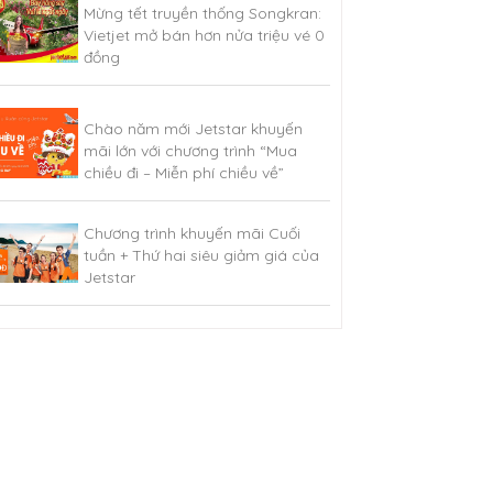
Mừng tết truyền thống Songkran:
Vietjet mở bán hơn nửa triệu vé 0
đồng
Chào năm mới Jetstar khuyến
mãi lớn với chương trình “Mua
chiều đi – Miễn phí chiều về”
Chương trình khuyến mãi Cuối
tuần + Thứ hai siêu giảm giá của
Jetstar