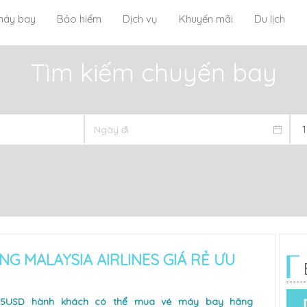
máy bay
Bảo hiểm
Dịch vụ
Khuyến mãi
Du lịch
Tìm kiếm chuyến bay
NG MALAYSIA AIRLINES GIÁ RẺ ƯU
 75USD hành khách có thể mua vé máy bay hãng