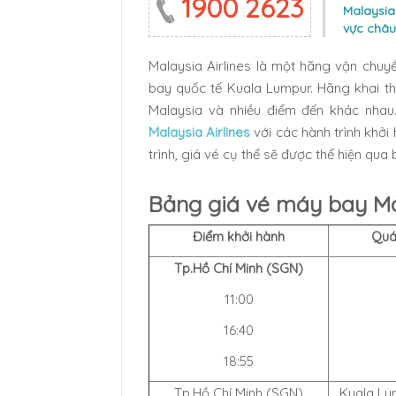
1900 2623
Malaysia 
vực châu
Malaysia Airlines là một hãng vận chuy
bay quốc tế Kuala Lumpur. Hãng khai thá
Malaysia và nhiều điểm đến khác nha
Malaysia Airlines
với các hành trình khởi
trình, giá vé cụ thể sẽ được thể hiện qua
Bảng giá vé máy bay Mal
Điểm khởi hành
Quá
Tp.Hồ Chí Minh (SGN)
11:00
16:40
18:55
Tp.Hồ Chí Minh (SGN)
Kuala Lu