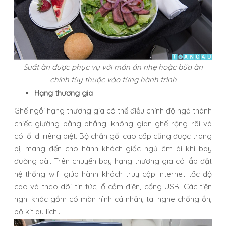
Suất ăn được phục vụ với món ăn nhẹ hoặc bữa ăn
chính tùy thuộc vào từng hành trình
Hạng thương gia
Ghế ngồi hạng thương gia có thể điều chỉnh độ ngả thành
chiếc giường bằng phẳng, không gian ghế rộng rãi và
có lối đi riêng biệt. Bộ chăn gối cao cấp cũng được trang
bị, mang đến cho hành khách giấc ngủ êm ái khi bay
đường dài. Trên chuyến bay hạng thương gia có lắp đặt
hệ thống wifi giúp hành khách truy cập internet tốc độ
cao và theo dõi tin tức, ổ cắm điện, cổng USB. Các tiện
nghi khác gồm có màn hình cá nhân, tai nghe chống ồn,
bộ kit du lịch…