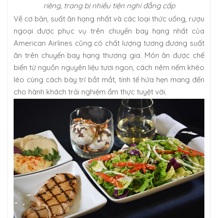
riêng, trang bị nhiều tiện nghi đẳng cấp
Về cơ bản, suất ăn hạng nhất và các loại thức uống, rượu
ngoại được phục vụ trên chuyến bay hạng nhất của
American Airlines cũng có chất lượng tương đương suất
ăn trên chuyến bay hạng thương gia. Món ăn được chế
biến từ nguồn nguyên liệu tươi ngon, cách nêm nếm khéo
léo cùng cách bày trí bắt mắt, tinh tế hứa hẹn mang đến
cho hành khách trải nghiệm ẩm thực tuyệt vời.