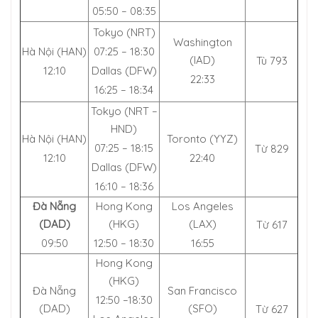
05:50 – 08:35
Tokyo (NRT)
Washington
Hà Nội (HAN)
07:25 – 18:30
(IAD)
Tù 793
12:10
Dallas (DFW)
22:33
16:25 – 18:34
Tokyo (NRT –
HND)
Hà Nội (HAN)
Toronto (YYZ)
07:25 – 18:15
Từ 829
12:10
22:40
Dallas (DFW)
16:10 – 18:36
Đà Nẵng
Hong Kong
Los Angeles
(DAD)
(HKG)
(LAX)
Từ 617
09:50
12:50 – 18:30
16:55
Hong Kong
(HKG)
Đà Nẵng
San Francisco
12:50 –18:30
(DAD)
(SFO)
Từ 627