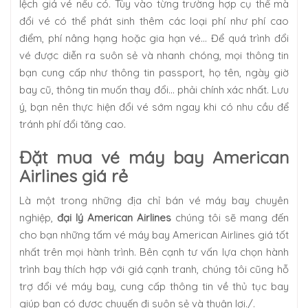
lệch giá vé nếu có. Tùy vào từng trường hợp cụ thể mà
đổi vé có thể phát sinh thêm các loại phí như phí cao
điểm, phí nâng hạng hoặc gia hạn vé… Để quá trình đổi
vé được diễn ra suôn sẻ và nhanh chóng, mọi thông tin
bạn cung cấp như thông tin passport, họ tên, ngày giờ
bay cũ, thông tin muốn thay đổi… phải chính xác nhất. Lưu
ý, bạn nên thực hiện đổi vé sớm ngay khi có nhu cầu để
tránh phí đổi tăng cao.
Đặt mua vé máy bay American
Airlines giá rẻ
Là một trong những địa chỉ bán vé máy bay chuyên
nghiệp,
đại lý American Airlines
chúng tôi sẽ mang đến
cho bạn những tấm vé máy bay American Airlines giá tốt
nhất trên mọi hành trình. Bên cạnh tư vấn lựa chọn hành
trình bay thích hợp với giá cạnh tranh, chúng tôi cũng hỗ
trợ đổi vé máy bay, cung cấp thông tin về thủ tục bay
giúp bạn có được chuyến đi suôn sẻ và thuận lợi./.