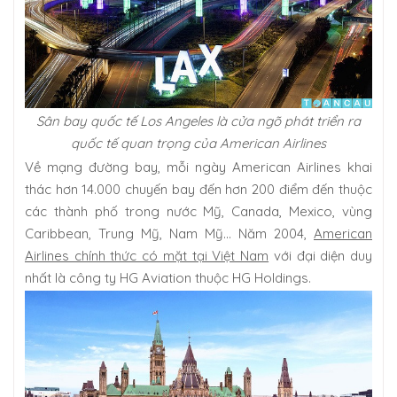
Sân bay quốc tế Los Angeles là cửa ngõ phát triển ra
quốc tế quan trọng của American Airlines
Về mạng đường bay, mỗi ngày American Airlines khai
thác hơn 14.000 chuyến bay đến hơn 200 điểm đến thuộc
các thành phố trong nước Mỹ, Canada, Mexico, vùng
Caribbean, Trung Mỹ, Nam Mỹ... Năm 2004,
American
Airlines chính thức có mặt tại Việt Nam
với đại diện duy
nhất là công ty HG Aviation thuộc HG Holdings.