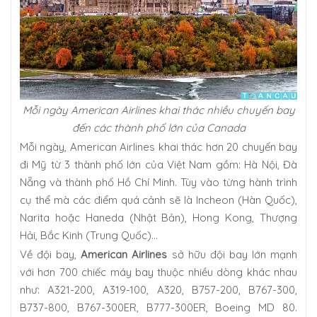
Mỗi ngày American Airlines khai thác nhiều chuyến bay
đến các thành phố lớn của Canada
Mỗi ngày, American Airlines khai thác hơn 20 chuyến bay
đi Mỹ từ 3 thành phố lớn của Việt Nam gồm: Hà Nội, Đà
Nẵng và thành phố Hồ Chí Minh. Tùy vào từng hành trình
cụ thể mà các điểm quá cảnh sẽ là Incheon (Hàn Quốc),
Narita hoặc Haneda (Nhật Bản), Hong Kong, Thượng
Hải, Bắc Kinh (Trung Quốc)…
Về đội bay,
American Airlines
sở hữu đội bay lớn mạnh
với hơn 700 chiếc máy bay thuộc nhiều dòng khác nhau
như: A321-200, A319-100, A320, B757-200, B767-300,
B737-800, B767-300ER, B777-300ER, Boeing MD 80.