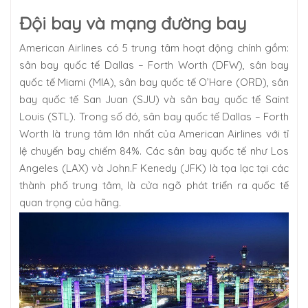
Đội bay và mạng đường bay
American Airlines có 5 trung tâm hoạt động chính gồm:
sân bay quốc tế Dallas – Forth Worth (DFW), sân bay
quốc tế Miami (MIA), sân bay quốc tế O’Hare (ORD), sân
bay quốc tế San Juan (SJU) và sân bay quốc tế Saint
Louis (STL). Trong số đó, sân bay quốc tế Dallas – Forth
Worth là trung tâm lớn nhất của American Airlines với tỉ
lệ chuyến bay chiếm 84%. Các sân bay quốc tế như Los
Angeles (LAX) và John.F Kenedy (JFK) là tọa lạc tại các
thành phố trung tâm, là cửa ngõ phát triển ra quốc tế
quan trọng của hãng.