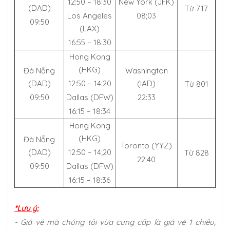
12:50 – 18:30
New York (JFK)
(DAD)
Từ 717
Los Angeles
08;03
09:50
(LAX)
16:55 – 18:30
Hong Kong
(HKG)
Đà Nẵng
Washington
(DAD)
12:50 – 14:20
(IAD)
Từ 801
09:50
Dallas (DFW)
22:33
16:15 – 18:34
Hong Kong
(HKG)
Đà Nẵng
Toronto (YYZ)
(DAD)
12:50 – 14;20
Từ 828
22:40
09:50
Dallas (DFW)
16:15 – 18:36
*Lưu ý:
- Giá vé mà chúng tôi vừa cung cấp là giá vé 1 chiều,