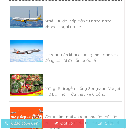
Nhiều ưu đãi hấp dẫn từ hãng hàng
không Royal Brunei
Jetstar triển khai chương trình bán vé 0
đồng cả nội địa lẫn quốc tế
Mừng tết truyền thống Songkran: Vietjet
mở bán hơn nửa triệu vé 0 đồng
Chào năm mới Jetstar khuyến mãi lớn
với chương trình “Mua chiều đi – Miễn phí
0236 3636 068
Đặt vé
Chat
chiều về”