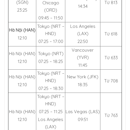
(SGN)
Từ 813
Chicago
14:34
23:25
(ORD)
09:45 – 11:50
Tokyo (NRT –
Los Angeles
Hà Nội (HAN)
HND)
(LAX)
Từ 618
12:10
07:25 – 17:00
22:50
Vancouver
Hà Nội (HAN)
Tokyo (NRT)
(YVR)
Từ 633
12:10
07:25 – 18:25
11:45
Tokyo (NRT –
Hà Nội (HAN)
New York (JFK)
HND)
Từ 708
12:10
18:35
07:25 – 18:30
Tokyo (NRT –
HND)
Hà Nội (HAN)
07:25 – 11:25
Las Vegas (LAS)
Từ 763
12:10
Los Angeles
09:51
(LAX)