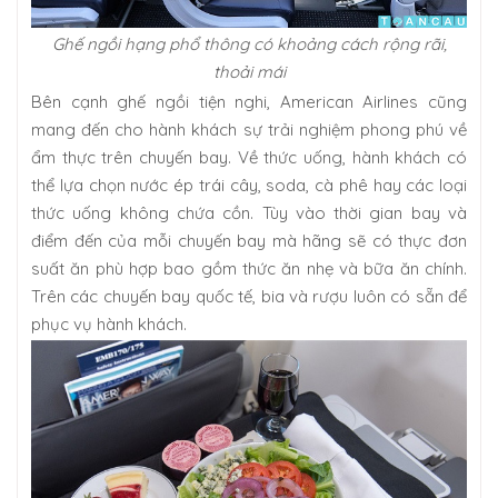
Ghế ngồi hạng phổ thông có khoảng cách rộng rãi,
thoải mái
Bên cạnh ghế ngồi tiện nghi, American Airlines cũng
mang đến cho hành khách sự trải nghiệm phong phú về
ẩm thực trên chuyến bay. Về thức uống, hành khách có
thể lựa chọn nước ép trái cây, soda, cà phê hay các loại
thức uống không chứa cồn. Tùy vào thời gian bay và
điểm đến của mỗi chuyến bay mà hãng sẽ có thực đơn
suất ăn phù hợp bao gồm thức ăn nhẹ và bữa ăn chính.
Trên các chuyến bay quốc tế, bia và rượu luôn có sẵn để
phục vụ hành khách.