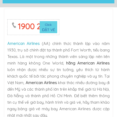
1900 2623
Click
ĐẶT VÉ
American Airlines
(AA) chính thức thành lập vào năm
1930, trụ sở chính đặt tại thành phố Fort Worth, tiểu bang
Texas. Là một trong những thành viên sáng lập nên liên
minh hàng không One World,
hãng American Airlines
luôn nhận được nhiều sự tin tưởng, yêu thích từ hành
khách quốc tế bởi tác phong chuyên nghiệp và uy tín. Tại
Việt Nam,
American Airlines
khai thác nhiều đường bay đi
đến Mỹ và các thành phố lớn trên khắp thế giới từ Hà Nội,
Đà Nẵng và thành phố Hồ Chí Minh. Để biết thêm thông
tin cụ thể về giờ bay, hành trình và giá vé, hãy tham khảo
ngay bảng giá vé máy bay American Airlines được cập
nhật mới nhất sau đây.