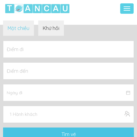
Togg
navi
Một chiều
Khứ hồi
1 Hành khách
Tìm vé