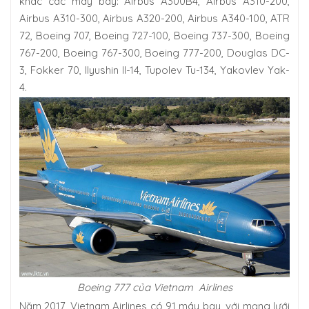
khác các máy bay: Airbus A300B4, Airbus A310-200,
Airbus A310-300, Airbus A320-200, Airbus A340-100, ATR
72, Boeing 707, Boeing 727-100, Boeing 737-300, Boeing
767-200, Boeing 767-300, Boeing 777-200, Douglas DC-
3, Fokker 70, Ilyushin Il-14, Tupolev Tu-134, Yakovlev Yak-
4.
Boeing 777 của Vietnam Airlines
Năm 2017, Vietnam Airlines có 91 máy bay, với mạng lưới