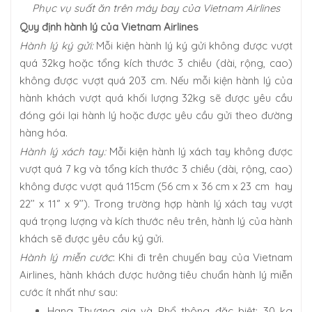
Phục vụ suất ăn trên máy bay của Vietnam Airlines
Quy định hành lý của Vietnam Airlines
Hành lý ký gửi:
Mỗi kiện hành lý ký gửi không được vượt
quá 32kg hoặc tổng kích thước 3 chiều (dài, rộng, cao)
không được vượt quá 203 cm. Nếu mỗi kiện hành lý của
hành khách vượt quá khối lượng 32kg sẽ được yêu cầu
đóng gói lại hành lý hoặc được yêu cầu gửi theo đường
hàng hóa.
Hành lý xách tay:
Mỗi kiện hành lý xách tay không được
vượt quá 7 kg và tổng kích thước 3 chiều (dài, rộng, cao)
không được vượt quá 115cm (56 cm x 36 cm x 23 cm hay
22’’ x 11‘’ x 9’’). Trong trường hợp hành lý xách tay vượt
quá trọng lượng và kích thước nêu trên, hành lý của hành
khách sẽ được yêu cầu ký gửi.
Hành lý miễn cước
: Khi đi trên chuyến bay của Vietnam
Airlines, hành khách được hưởng tiêu chuẩn hành lý miễn
cước ít nhất như sau:
Hạng Thương gia và Phổ thông đặc biệt: 30 kg