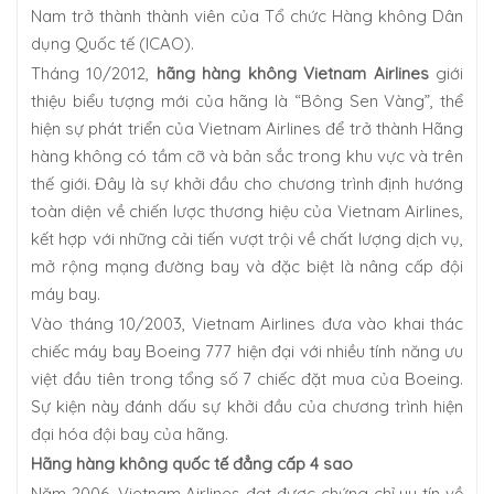
Nam trở thành thành viên của Tổ chức Hàng không Dân
dụng Quốc tế (ICAO).
Tháng 10/2012,
hãng hàng không Vietnam Airlines
giới
thiệu biểu tượng mới của hãng là “Bông Sen Vàng”, thể
hiện sự phát triển của Vietnam Airlines để trở thành Hãng
hàng không có tầm cỡ và bản sắc trong khu vực và trên
thế giới. Đây là sự khởi đầu cho chương trình định hướng
toàn diện về chiến lược thương hiệu của Vietnam Airlines,
kết hợp với những cải tiến vượt trội về chất lượng dịch vụ,
mở rộng mạng đường bay và đặc biệt là nâng cấp đội
máy bay.
Vào tháng 10/2003, Vietnam Airlines đưa vào khai thác
chiếc máy bay Boeing 777 hiện đại với nhiều tính năng ưu
việt đầu tiên trong tổng số 7 chiếc đặt mua của Boeing.
Sự kiện này đánh dấu sự khởi đầu của chương trình hiện
đại hóa đội bay của hãng.
Hãng hàng không quốc tế đẳng cấp 4 sao
Năm 2006, Vietnam Airlines đạt được chứng chỉ uy tín về