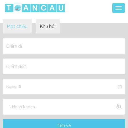
Togg
navi
Một chiều
Khứ hồi
1 Hành khách
Tìm vé