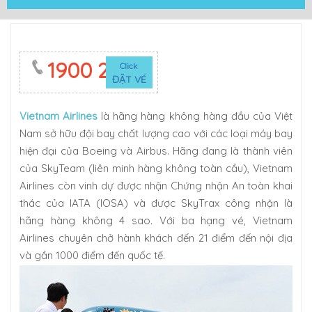
1900 2623
Click
ĐẶT VÉ
Vietnam Airlines
là hãng hàng không hàng đầu của Việt
Nam sở hữu đội bay chất lượng cao với các loại máy bay
hiện đại của Boeing và Airbus. Hãng đang là thành viên
của SkyTeam (liên minh hàng không toàn cầu), Vietnam
Airlines còn vinh dự được nhận Chứng nhận An toàn khai
thác của IATA (IOSA) và được SkyTrax công nhận là
hãng hàng không 4 sao. Với ba hạng vé, Vietnam
Airlines chuyên chở hành khách đến 21 điểm đến nội địa
và gần 1000 điểm đến quốc tế.