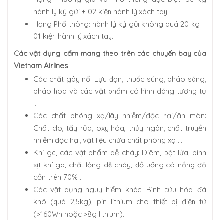
hành lý ký gửi + 02 kiện hành lý xách tay.
Hạng Phổ thông: hành lý ký gửi không quá 20 kg +
01 kiện hành lý xách tay.
Các vật dụng cấm mang theo trên các chuyến bay của
Vietnam Airlines
Các chất gây nổ: Lựu đạn, thuốc súng, pháo sáng,
pháo hoa và các vật phẩm có hình dáng tương tự
…
Các chất phóng xạ/lây nhiễm/độc hại/ăn mòn:
Chất clo, tẩy rửa, oxy hóa, thủy ngân, chất truyền
nhiễm độc hại, vật liệu chứa chất phóng xạ …
Khí ga, các vật phẩm dễ cháy: Diêm, bật lửa, bình
xịt khí ga, chất lỏng dễ cháy, đồ uống có nồng độ
cồn trên 70% …
Các vật dụng nguy hiểm khác: Bình cứu hỏa, đá
khô (quá 2,5kg), pin lithium cho thiết bị điện tử
(>160Wh hoặc >8g lithium).