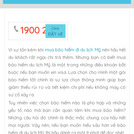
1900 2623
Click
ĐẶT VÉ
Vì sự tốn kém khi
mua bảo hiểm đi du lịch Mỹ
nên hầu hết
du khách rất ngại chi trả thêm. Nhưng bạn có biết mua
bảo hiểm du lịch Mỹ là một trong những điều khoản bắt
buộc nếu bạn muốn xin visa. Lựa chọn cho mình một gói
bảo hiểm tốt chính là sự lựa chọn thông minh giúp bạn
giảm thiểu rủi ro và tiết kiệm chi phí nếu không may có
sự cố xảy ra.
Tuy nhiên việc chọn bảo hiểm nào là phù hợp và những
yếu tố nào mà bạn cần quan tâm khi mua bảo hiểm?
Những câu hỏi đó chính là thắc mắc chung của hầu hết
mọi người. Vậy nên, nếu bạn muốn hiểu sâu hơn về bảo
hiểm đi du lịch Mỹ thì hãy dành ra một ít phút để đọc nhé!