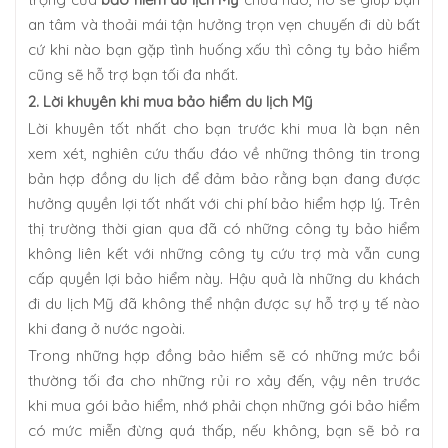
an tâm và thoải mái tận hưởng trọn vẹn chuyến đi dù bất
cứ khi nào bạn gặp tình huống xấu thì công ty bảo hiểm
cũng sẽ hỗ trợ bạn tối đa nhất.
2.
Lời khuyên khi mua bảo hiểm du lịch Mỹ
Lời khuyên tốt nhất cho bạn trước khi mua là bạn nên
xem xét, nghiên cứu thấu đáo về những thông tin trong
bản hợp đồng du lịch để đảm bảo rằng bạn đang được
hưởng quyền lợi tốt nhất với chi phí bảo hiểm hợp lý. Trên
thị trường thời gian qua đã có những công ty bảo hiểm
không liên kết với những công ty cứu trợ mà vẫn cung
cấp quyền lợi bảo hiểm này. Hậu quả là những du khách
đi du lịch Mỹ đã không thể nhận được sự hỗ trợ y tế nào
khi đang ở nước ngoài.
Trong những hợp đồng bảo hiểm sẽ có những mức bồi
thường tối đa cho những rủi ro xảy đến, vậy nên trước
khi mua gói bảo hiểm, nhớ phải chọn những gói bảo hiểm
có mức miễn đừng quá thấp, nếu không, bạn sẽ bỏ ra