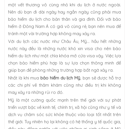
một vết thương vô cùng nhỏ khi du lịch ở nước ngoài.
Nên dù bạn đi dài ngày hay ngắn ngày cũng phải mua
bảo hiểm du lịch cho bản thân và gia đình. Đối với bảo
hiểm ở Đông Nam Á có giá vô cùng rẻ, bạn nên mua để
tránh một vài trường hợp không may xảy ra.
Với du lịch các nước như Châu Âu, Mỹ... hầu hết những
nước này đều là những nước khó xin visa cho nên bảo
hiểm du lịch như một chìa khóa mở cửa visa vậy. Việc lựa
chọn bảo hiểm phù hợp là sự lựa chọn thông minh để
giúp bạn đề phòng những trường hợp bất ngờ xảy ra.
Nhất là khi mua
bảo hiểm du lịch Mỹ
, bạn sẽ được hỗ trợ
các chi phí về thăm khám cũng như điều trị khi không
may xảy ra những rủi ro đó.
Mỹ là một cường quốc mạnh trên thế giới với sự phát
triển vượt bậc về kinh tế, chính trị, xã hội cũng như y tế và
dịch vụ chăm sóc sức khỏe thuộc vào loại tốt nhất trên
thế giới. Tuy nhiên họ lại không có hệ thống y tế quốc gia,
điều này đồng nghĩa với việc những ai sinh sống ở Mỹ