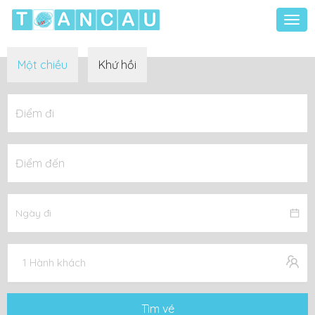
Togg
navi
Một chiều
Khứ hồi
1 Hành khách
Tìm vé