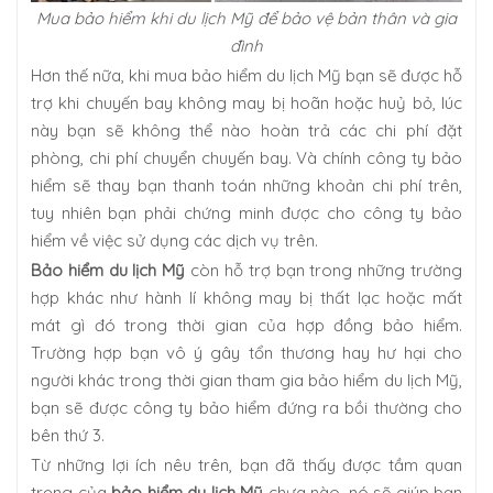
Mua bảo hiểm khi du lịch Mỹ để bảo vệ bản thân và gia
đình
Hơn thế nữa, khi mua bảo hiểm du lịch Mỹ bạn sẽ được hỗ
trợ khi chuyến bay không may bị hoãn hoặc huỷ bỏ, lúc
này bạn sẽ không thể nào hoàn trả các chi phí đặt
phòng, chi phí chuyển chuyến bay. Và chính công ty bảo
hiểm sẽ thay bạn thanh toán những khoản chi phí trên,
tuy nhiên bạn phải chứng minh được cho công ty bảo
hiểm về việc sử dụng các dịch vụ trên.
Bảo hiểm du lịch Mỹ
còn hỗ trợ bạn trong những trường
hợp khác như hành lí không may bị thất lạc hoặc mất
mát gì đó trong thời gian của hợp đồng bảo hiểm.
Trường hợp bạn vô ý gây tổn thương hay hư hại cho
người khác trong thời gian tham gia bảo hiểm du lịch Mỹ,
bạn sẽ được công ty bảo hiểm đứng ra bồi thường cho
bên thứ 3.
Từ những lợi ích nêu trên, bạn đã thấy được tầm quan
trọng của
bảo hiểm du lịch Mỹ
chưa nào, nó sẽ giúp bạn